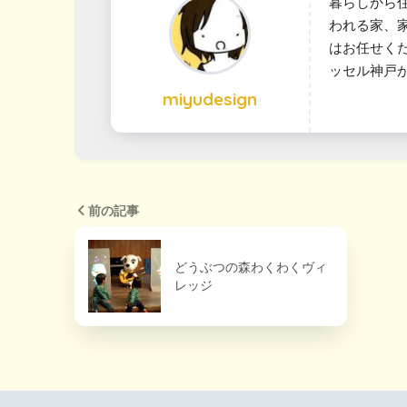
暮らしから
われる家、
はお任せく
ッセル神戸
miyudesign
前の記事
どうぶつの森わくわくヴィ
レッジ