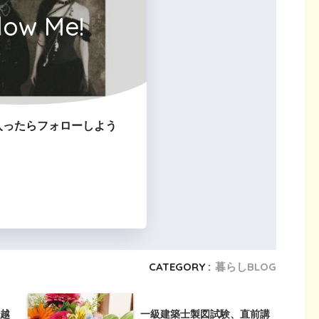
low Me!
入ったらフォローしよう
CATEGORY :
暮らしBLOG
越
一級建築士製図試験、直前講