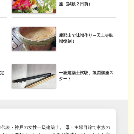
座（試験２日前）
摩耶山で味噌作り～天上寺味
噌復刻！
定
一級建築士試験、製図講座ス
タート
室代表・神戸の女性一級建築士。 母・主婦目線で家族の