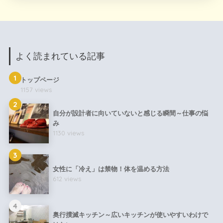
よく読まれている記事
1
トップページ
1157 views
2
自分が設計者に向いていないと感じる瞬間～仕事の悩
み
1130 views
3
女性に「冷え」は禁物！体を温める方法
612 views
4
奥行撲滅キッチン～広いキッチンが使いやすいわけで