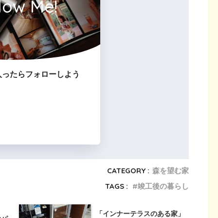
low Me!
入ったらフォローしよう
CATEGORY :
森を望む家
TAGS :
竣工後の暮らし
「インナーテラスのある家」