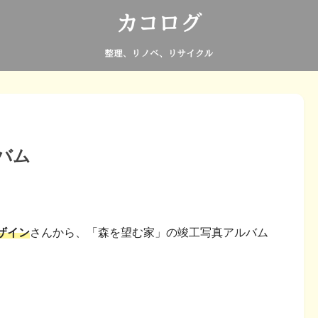
バム
ザイン
さんから、「森を望む家」の竣工写真アルバム