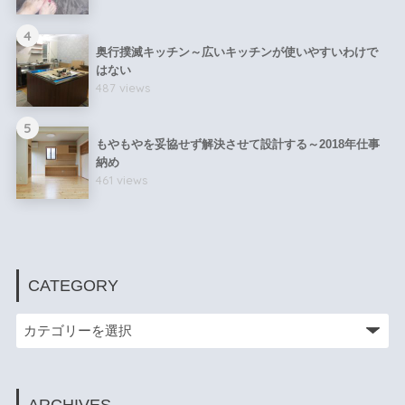
4
奥行撲滅キッチン～広いキッチンが使いやすいわけで
はない
487 views
5
もやもやを妥協せず解決させて設計する～2018年仕事
納め
461 views
CATEGORY
ARCHIVES