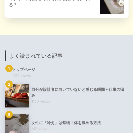
る？
よく読まれている記事
1
トップページ
1153 views
2
自分が設計者に向いていないと感じる瞬間～仕事の悩
み
1130 views
3
女性に「冷え」は禁物！体を温める方法
612 views