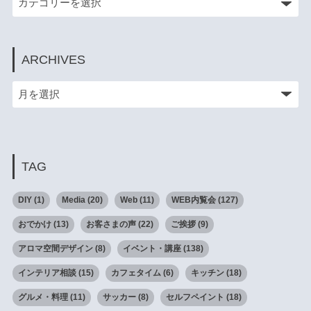
ARCHIVES
TAG
DIY
(1)
Media
(20)
Web
(11)
WEB内覧会
(127)
おでかけ
(13)
お客さまの声
(22)
ご挨拶
(9)
アロマ空間デザイン
(8)
イベント・講座
(138)
インテリア相談
(15)
カフェタイム
(6)
キッチン
(18)
グルメ・料理
(11)
サッカー
(8)
セルフペイント
(18)