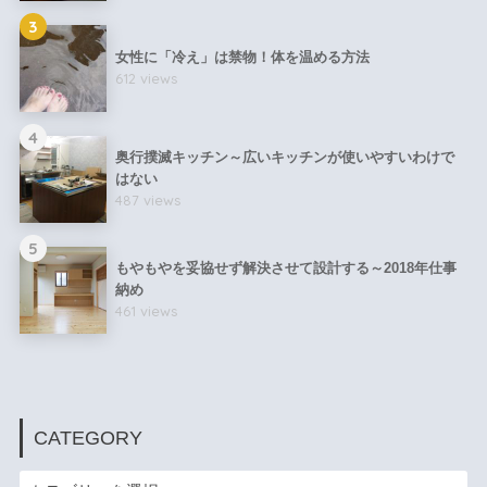
3
女性に「冷え」は禁物！体を温める方法
612 views
4
奥行撲滅キッチン～広いキッチンが使いやすいわけで
はない
487 views
5
もやもやを妥協せず解決させて設計する～2018年仕事
納め
461 views
CATEGORY