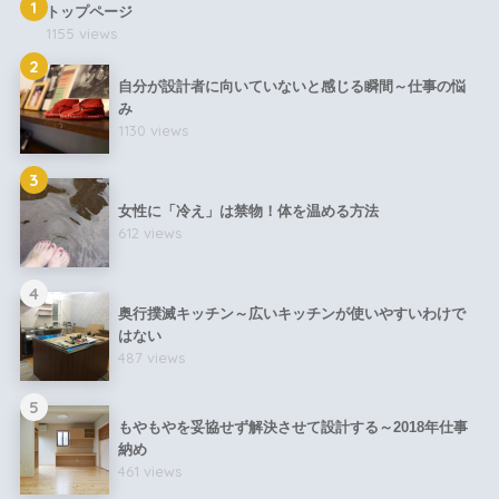
1
トップページ
1155 views
2
自分が設計者に向いていないと感じる瞬間～仕事の悩
み
1130 views
3
女性に「冷え」は禁物！体を温める方法
612 views
4
奥行撲滅キッチン～広いキッチンが使いやすいわけで
はない
487 views
5
もやもやを妥協せず解決させて設計する～2018年仕事
納め
461 views