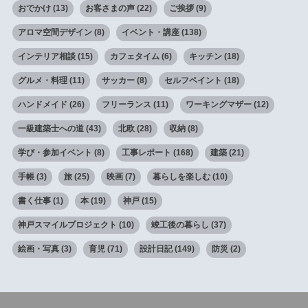
おでかけ
(13)
お客さまの声
(22)
ご挨拶
(9)
アロマ空間デザイン
(8)
イベント・講座
(138)
インテリア相談
(15)
カフェタイム
(6)
キッチン
(18)
グルメ・料理
(11)
サッカー
(8)
セルフペイント
(18)
ハンドメイド
(26)
フリーランス
(11)
ワーキングマザー
(12)
一級建築士への道
(43)
北欧
(28)
収納
(8)
学び・参加イベント
(8)
工事レポート
(168)
建築
(21)
手帳
(3)
旅
(25)
映画
(7)
暮らしを楽しむ
(10)
書く仕事
(1)
本
(19)
神戸
(15)
神戸スマイルプロジェクト
(10)
竣工後の暮らし
(37)
絵画・写真
(3)
育児
(71)
設計日記
(149)
防災
(2)